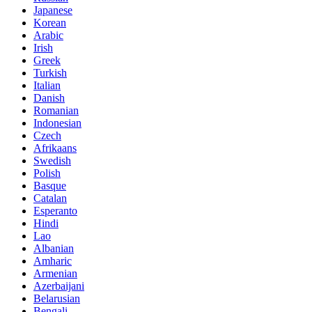
Japanese
Korean
Arabic
Irish
Greek
Turkish
Italian
Danish
Romanian
Indonesian
Czech
Afrikaans
Swedish
Polish
Basque
Catalan
Esperanto
Hindi
Lao
Albanian
Amharic
Armenian
Azerbaijani
Belarusian
Bengali