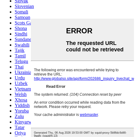
Slovak
Slovenian
Somali
Samoan
Scots Gaelic
Shona
Sindhi
Sundanese
Swahili
Tajik
Tamil
Telugu
Thai
Ukrainian
Urdu
Uzbek
Vietnamese
Welsh
Xhosa
Yiddish
Yoruba
Zulu
Kinyarwanda
Tatar
Oriya