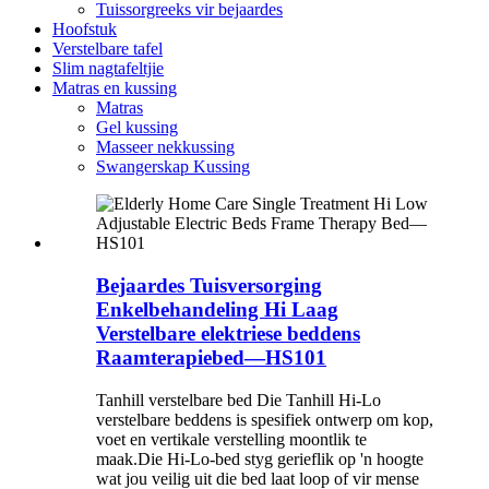
Tuissorgreeks vir bejaardes
Hoofstuk
Verstelbare tafel
Slim nagtafeltjie
Matras en kussing
Matras
Gel kussing
Masseer nekkussing
Swangerskap Kussing
Bejaardes Tuisversorging
Enkelbehandeling Hi Laag
Verstelbare elektriese beddens
Raamterapiebed—HS101
Tanhill verstelbare bed Die Tanhill Hi-Lo
verstelbare beddens is spesifiek ontwerp om kop,
voet en vertikale verstelling moontlik te
maak.Die Hi-Lo-bed styg gerieflik op 'n hoogte
wat jou veilig uit die bed laat loop of vir mense