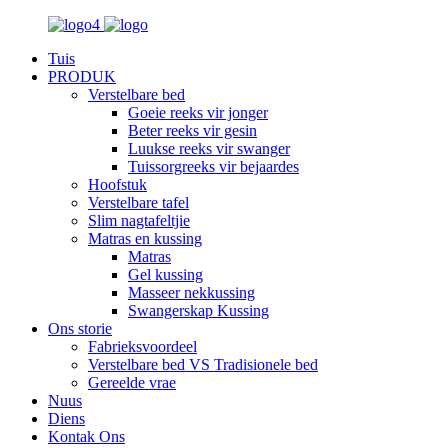
Tuis
PRODUK
Verstelbare bed
Goeie reeks vir jonger
Beter reeks vir gesin
Luukse reeks vir swanger
Tuissorgreeks vir bejaardes
Hoofstuk
Verstelbare tafel
Slim nagtafeltjie
Matras en kussing
Matras
Gel kussing
Masseer nekkussing
Swangerskap Kussing
Ons storie
Fabrieksvoordeel
Verstelbare bed VS Tradisionele bed
Gereelde vrae
Nuus
Diens
Kontak Ons