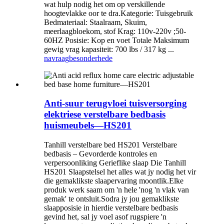
wat hulp nodig het om op verskillende
hoogtevlakke oor te dra.Kategorie: Tuisgebruik
Bedmateriaal: Staalraam, Skuim,
meerlaagbloekom, stof Krag: 110v-220v ;50-
60HZ Posisie: Kop en voet Totale Maksimum
gewig vrag kapasiteit: 700 lbs / 317 kg ...
navraag
besonderhede
Anti-suur terugvloei tuisversorging
elektriese verstelbare bedbasis
huismeubels—HS201
Tanhill verstelbare bed HS201 Verstelbare
bedbasis – Gevorderde kontroles en
verpersoonliking Gerieflike slaap Die Tanhill
HS201 Slaapstelsel het alles wat jy nodig het vir
die gemaklikste slaapervaring moontlik.Elke
produk werk saam om 'n hele 'nog 'n vlak van
gemak' te ontsluit.Sodra jy jou gemaklikste
slaapposisie in hierdie verstelbare bedbasis
gevind het, sal jy voel asof rugspiere 'n