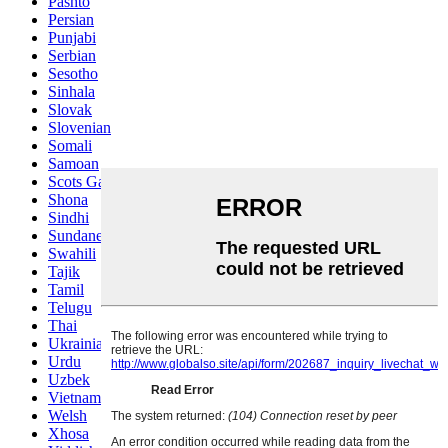
Pashto
Persian
Punjabi
Serbian
Sesotho
Sinhala
Slovak
Slovenian
Somali
Samoan
Scots Gaelic
Shona
Sindhi
Sundanese
Swahili
Tajik
Tamil
Telugu
Thai
Ukrainian
Urdu
Uzbek
Vietnamese
Welsh
Xhosa