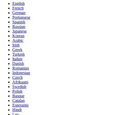
English
French
German
Portuguese
Spanish
Russian
Japanese
Korean
Arabic
Irish
Greek
Turkish
Italian
Danish
Romanian
Indonesian
Czech
Afrikaans
Swedish
Polish
Basque
Catalan
Esperanto
Hindi
Lao