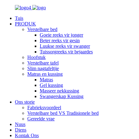
Tuis
PRODUK
Verstelbare bed
Goeie reeks vir jonger
Beter reeks vir gesin
Luukse reeks vir swanger
Tuissorgreeks vir bejaardes
Hoofstuk
Verstelbare tafel
Slim nagtafeltjie
Matras en kussing
Matras
Gel kussing
Masseer nekkussing
Swangerskap Kussing
Ons storie
Fabrieksvoordeel
Verstelbare bed VS Tradisionele bed
Gereelde vrae
Nuus
Diens
Kontak Ons